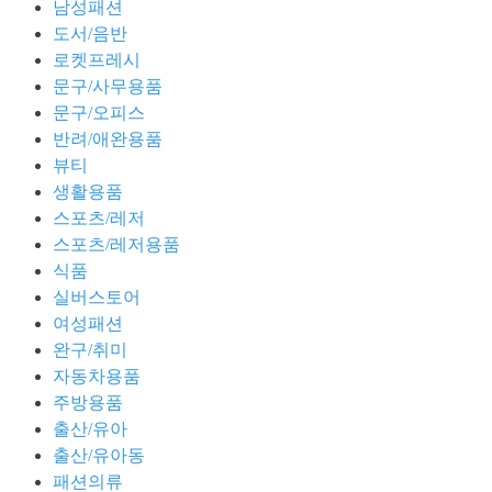
남성패션
도서/음반
로켓프레시
문구/사무용품
문구/오피스
반려/애완용품
뷰티
생활용품
스포츠/레저
스포츠/레저용품
식품
실버스토어
여성패션
완구/취미
자동차용품
주방용품
출산/유아
출산/유아동
패션의류