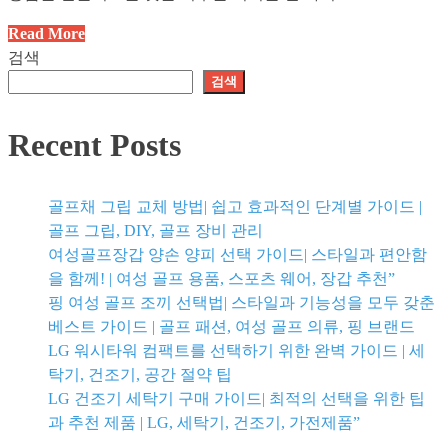
재
Read More
활
검색
용
검색
품
으
Recent Posts
로
생
활
골프채 그립 교체 방법| 쉽고 효과적인 단계별 가이드 |
용
골프 그립, DIY, 골프 장비 관리
품
여성골프장갑 양손 양피 선택 가이드| 스타일과 편안함
만
을 함께! | 여성 골프 용품, 스포츠 웨어, 장갑 추천”
들
핑 여성 골프 조끼 선택법| 스타일과 기능성을 모두 갖춘
기|
베스트 가이드 | 골프 패션, 여성 골프 의류, 핑 브랜드
친
LG 워시타워 컴팩트를 선택하기 위한 완벽 가이드 | 세
환
탁기, 건조기, 공간 절약 팁
경
LG 건조기 세탁기 구매 가이드| 최적의 선택을 위한 팁
DIY
과 추천 제품 | LG, 세탁기, 건조기, 가전제품”
꿀