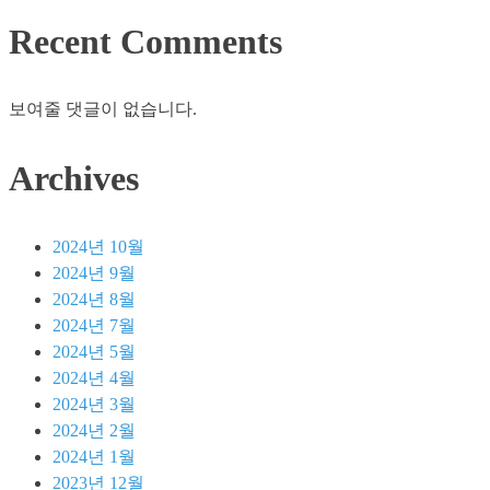
팁
Recent Comments
과
실
용
보여줄 댓글이 없습니다.
가
이
Archives
드
|
재
2024년 10월
활
2024년 9월
용,
2024년 8월
업
2024년 7월
사
2024년 5월
이
2024년 4월
클
2024년 3월
링,
2024년 2월
환
2024년 1월
경
2023년 12월