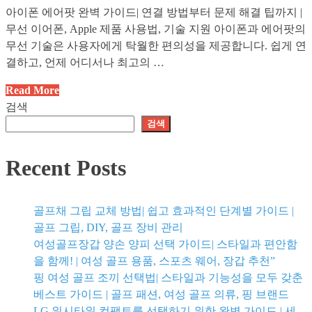
아이폰 에어팟 완벽 가이드| 연결 방법부터 문제 해결 팁까지 |
무선 이어폰, Apple 제품 사용법, 기술 지원 아이폰과 에어팟의
무선 기술은 사용자에게 탁월한 편의성을 제공합니다. 쉽게 연
결하고, 언제 어디서나 최고의 …
아
Read More
이
검색
폰
검색
에
어
Recent Posts
팟
완
벽
골프채 그립 교체 방법| 쉽고 효과적인 단계별 가이드 |
가
골프 그립, DIY, 골프 장비 관리
이
여성골프장갑 양손 양피 선택 가이드| 스타일과 편안함
드|
을 함께! | 여성 골프 용품, 스포츠 웨어, 장갑 추천”
연
핑 여성 골프 조끼 선택법| 스타일과 기능성을 모두 갖춘
결
베스트 가이드 | 골프 패션, 여성 골프 의류, 핑 브랜드
방
LG 워시타워 컴팩트를 선택하기 위한 완벽 가이드 | 세