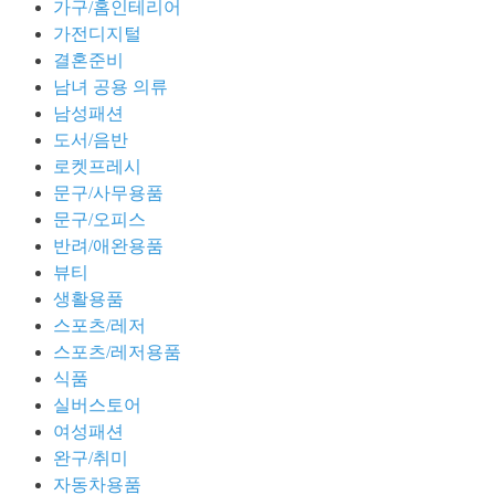
가구/홈인테리어
가전디지털
결혼준비
남녀 공용 의류
남성패션
도서/음반
로켓프레시
문구/사무용품
문구/오피스
반려/애완용품
뷰티
생활용품
스포츠/레저
스포츠/레저용품
식품
실버스토어
여성패션
완구/취미
자동차용품